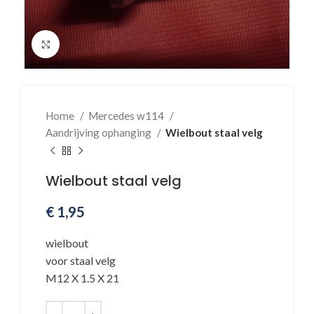
Klik voor vergroting
Home
Mercedes w114
Aandrijving ophanging
Wielbout staal velg
Wielbout staal velg
€
1,95
wielbout
voor staal velg
M12 X 1.5 X 21