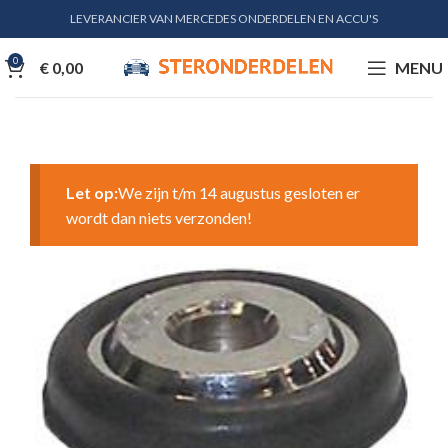
LEVERANCIER VAN MERCEDES ONDERDELEN EN ACCU'S
0
€
0,00
MENU
Let op:
We zijn t/m 14 augustus gesloten er
wordt dan niets verzonden!