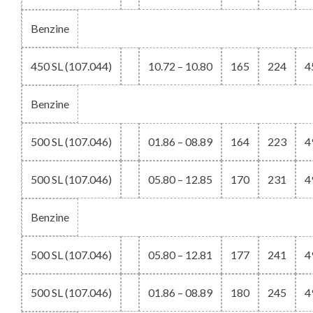
Benzine
450 SL (107.044)
10.72 – 10.80
165
224
4
Benzine
500 SL (107.046)
01.86 – 08.89
164
223
4
500 SL (107.046)
05.80 – 12.85
170
231
4
Benzine
500 SL (107.046)
05.80 – 12.81
177
241
4
500 SL (107.046)
01.86 – 08.89
180
245
4