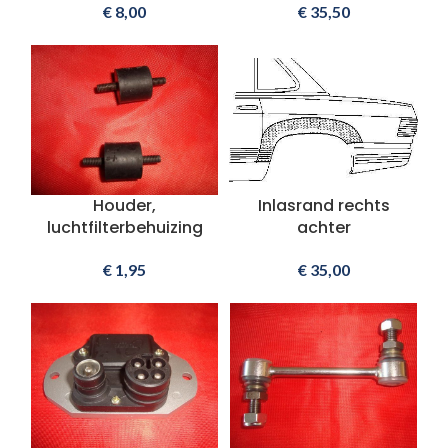
€
8,00
€
35,50
Houder,
Inlasrand rechts
luchtfilterbehuizing
achter
€
1,95
€
35,00