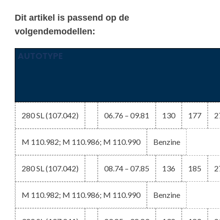
Dit artikel is passend op de
volgendemodellen:
AUTOTYPE
280 SL (107.042)
06.76 – 09.81
130
177
2
M 110.982; M 110.986; M 110.990
Benzine
280 SL (107.042)
08.74 – 07.85
136
185
2
M 110.982; M 110.986; M 110.990
Benzine