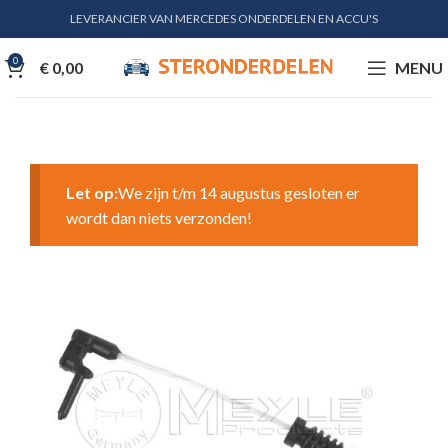
LEVERANCIER VAN MERCEDES ONDERDELEN EN ACCU'S
0
€
0,00
MENU
Let op:
We zijn t/m 14 augustus gesloten er
wordt dan niets verzonden!