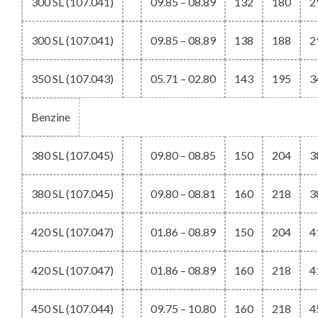
300 SL (107.041)
09.85 – 08.89
132
180
2
300 SL (107.041)
09.85 – 08.89
138
188
2
350 SL (107.043)
05.71 – 02.80
143
195
3
Benzine
380 SL (107.045)
09.80 – 08.85
150
204
3
380 SL (107.045)
09.80 – 08.81
160
218
3
420 SL (107.047)
01.86 – 08.89
150
204
4
420 SL (107.047)
01.86 – 08.89
160
218
4
450 SL (107.044)
09.75 – 10.80
160
218
4