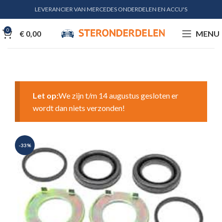
LEVERANCIER VAN MERCEDES ONDERDELEN EN ACCU'S
0
€
0,00
MENU
Let op:
We zijn t/m 14 augustus gesloten er
wordt dan niets verzonden!
-33%