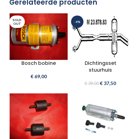
Gerelateerde producten
SOLD
-4%
OUT
Bosch bobine
Dichtingsset
stuurhuis
€
69,00
€
37,50
€
39,00