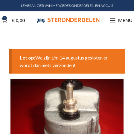
LEVERANCIER VAN MERCEDES ONDERDELEN EN ACCU'S
0
€
0,00
MENU
Let op:
We zijn t/m 14 augustus gesloten er
wordt dan niets verzonden!