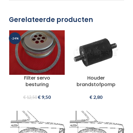
Gerelateerde producten
-24%
Filter servo
Houder
besturing
brandstofpomp
€
9,50
€
2,80
€
12,50