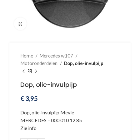
Klik voor vergroting
Home
Mercedes w107
Motoronderdelen
Dop, olie-invulpijp
Dop, olie-invulpijp
€
3,95
Dop, olie-invulpijp Meyle
MERCEDES – 000 010 12 85
Zie info