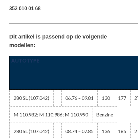
352 010 01 68
————————————————————————————————
Dit artikel is passend op de volgende
modellen:
AUTOTYPE
280 SL (107.042)
06.76 – 09.81
130
177
2
M 110.982; M 110.986; M 110.990
Benzine
280 SL (107.042)
08.74 – 07.85
136
185
2