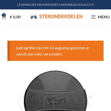
LEVERANCIER VAN MERCEDES ONDERDELEN EN ACCU'S
0
€
0,00
MENU
Let op:
We zijn t/m 14 augustus gesloten er
wordt dan niets verzonden!