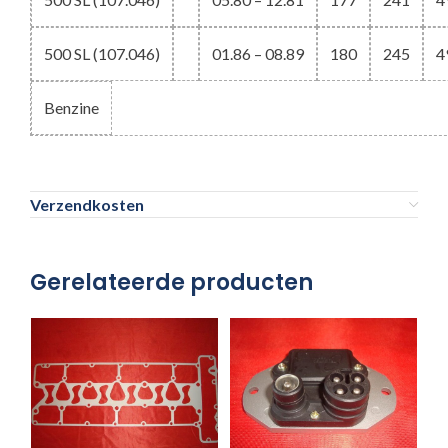
500 SL (107.046)
01.86 – 08.89
180
245
4
Benzine
Verzendkosten
Gerelateerde producten