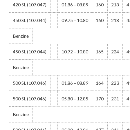
420 SL (107.047)
01.86 – 08.89
160
218
4
450 SL (107.044)
09.75 – 10.80
160
218
4
Benzine
450 SL (107.044)
10.72 – 10.80
165
224
4
Benzine
500 SL (107.046)
01.86 – 08.89
164
223
4
500 SL (107.046)
05.80 – 12.85
170
231
4
Benzine
500 SL (107.046)
05.80 – 12.81
177
241
4