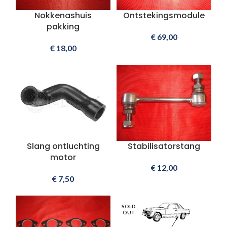
Nokkenashuis
Ontstekingsmodule
pakking
€
69,00
€
18,00
Slang ontluchting
Stabilisatorstang
motor
€
12,00
€
7,50
SOLD
OUT