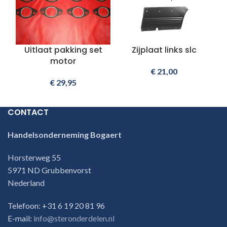
Uitlaat pakking set
Zijplaat links slc
motor
€
21,00
€
29,95
CONTACT
Handelsonderneming Bogaert
Horsterweg 55
5971 ND Grubbenvorst
Nederland
Telefoon: +31 6 19 20 81 96
E-mail:
info@steronderdelen.nl