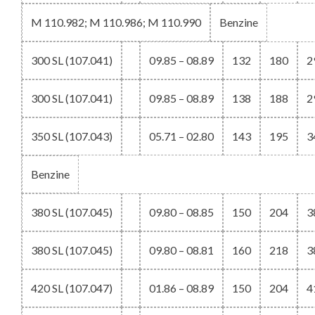
M 110.982; M 110.986; M 110.990
Benzine
300 SL (107.041)
09.85 – 08.89
132
180
2
300 SL (107.041)
09.85 – 08.89
138
188
2
350 SL (107.043)
05.71 – 02.80
143
195
3
Benzine
380 SL (107.045)
09.80 – 08.85
150
204
3
380 SL (107.045)
09.80 – 08.81
160
218
3
420 SL (107.047)
01.86 – 08.89
150
204
4