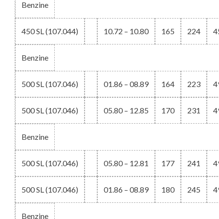
Benzine
450 SL (107.044)
10.72 – 10.80
165
224
4
Benzine
500 SL (107.046)
01.86 – 08.89
164
223
4
500 SL (107.046)
05.80 – 12.85
170
231
4
Benzine
500 SL (107.046)
05.80 – 12.81
177
241
4
500 SL (107.046)
01.86 – 08.89
180
245
4
Benzine