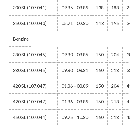
300 SL (107.041)
09.85 – 08.89
138
188
2
350 SL (107.043)
05.71 – 02.80
143
195
3
Benzine
380 SL (107.045)
09.80 – 08.85
150
204
3
380 SL (107.045)
09.80 – 08.81
160
218
3
420 SL (107.047)
01.86 – 08.89
150
204
4
420 SL (107.047)
01.86 – 08.89
160
218
4
450 SL (107.044)
09.75 – 10.80
160
218
4