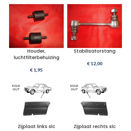
Houder,
Stabilisatorstang
luchtfilterbehuizing
€
12,00
€
1,95
SOLD
SOLD
OUT
OUT
Zijplaat links slc
Zijplaat rechts slc