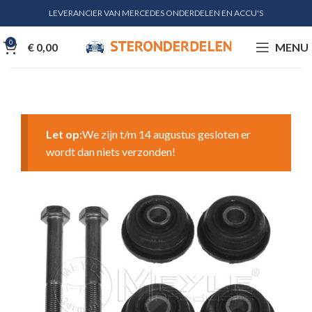
LEVERANCIER VAN MERCEDES ONDERDELEN EN ACCU'S
0
€
0,00
MENU
Let op:
We zijn t/m 14 augustus gesloten er
wordt dan niets verzonden!