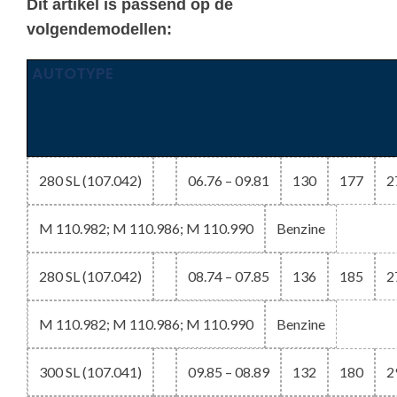
Dit artikel is passend op de
volgendemodellen:
AUTOTYPE
280 SL (107.042)
06.76 – 09.81
130
177
2
M 110.982; M 110.986; M 110.990
Benzine
280 SL (107.042)
08.74 – 07.85
136
185
2
M 110.982; M 110.986; M 110.990
Benzine
300 SL (107.041)
09.85 – 08.89
132
180
2