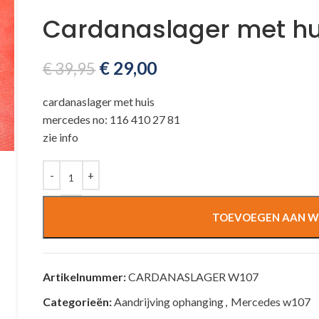
Cardanaslager met hu
€
29,00
€
39,95
cardanaslager met huis
mercedes no: 116 410 27 81
zie info
TOEVOEGEN AAN W
Artikelnummer:
CARDANASLAGER W107
Categorieën:
Aandrijving ophanging
,
Mercedes w107