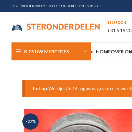
LEVERANCIER VAN MERCEDES ONDERDELEN EN ACCU'S
TELEFOON
+31 6 19 20
KIES UW MERCEDES
HOME
OVER ON
Let op:
We zijn t/m 14 augustus gesloten er word
-27%