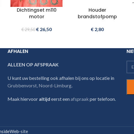
Dichtingset m110
Houder
motor
brandstofpomp
€
26,50
€
2,80
€
29,50
AFHALEN
NI
ALLEEN OP AFSPRAAK
U kunt uw bestelling ook afhalen bij ons op locatie in
Grubbenvorst, Noord-Limburg
.
Maak hiervoor
altijd
eerst een
afspraak
per telefoon.
nsideWeb
-site