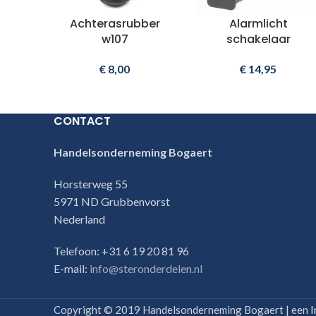
Achterasrubber
Alarmlicht
w107
schakelaar
€
8,00
€
14,95
CONTACT
Handelsonderneming Bogaert
Horsterweg 55
5971 ND Grubbenvorst
Nederland
Telefoon: +31 6 19 20 81 96
E-mail:
info@steronderdelen.nl
Copyright © 2019 Handelsonderneming Bogaert | een
I