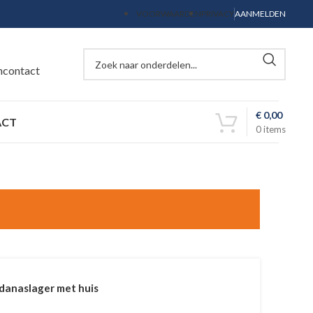
VOORWAARDEN
PRIVACY
AANMELDEN
ncontact
€
0,00
ACT
0
items
danaslager met huis