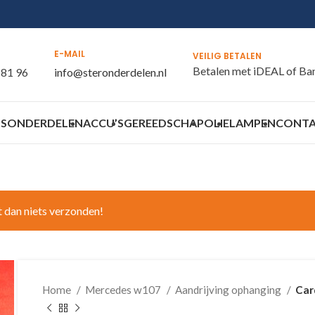
E-MAIL
VEILIG BETALEN
Betalen met iDEAL of Ba
 81 96
info@steronderdelen.nl
S
ONDERDELEN
ACCU’S
GEREEDSCHAP
OLIE
LAMPEN
CONT
t dan niets verzonden!
Home
Mercedes w107
Aandrijving ophanging
Car