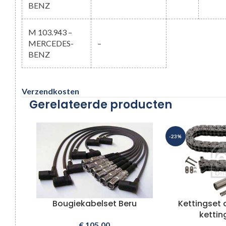
BENZ
M 103.943 –
MERCEDES-
–
BENZ
Verzendkosten
Gerelateerde producten
-23%
Bougiekabelset Beru
Kettingset 
ketti
€
105,00