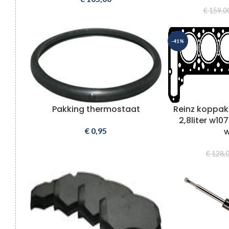
€
159,0
-41%
Pakking thermostaat
Reinz koppak
2,8liter w10
€
0,95
w
€
128,