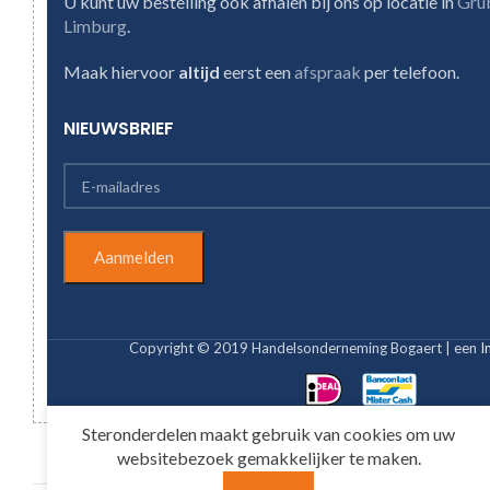
U kunt uw bestelling ook afhalen bij ons op locatie in
Gru
Limburg
.
Maak hiervoor
altijd
eerst een
afspraak
per telefoon.
NIEUWSBRIEF
Copyright © 2019 Handelsonderneming Bogaert | een
I
Steronderdelen maakt gebruik van cookies om uw
websitebezoek gemakkelijker te maken.