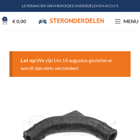
LEVERANCIER VAN MERCEDES ONDERDELEN EN ACCU'S
0
€
0,00
MENU
Let op:
We zijn t/m 14 augustus gesloten er
wordt dan niets verzonden!