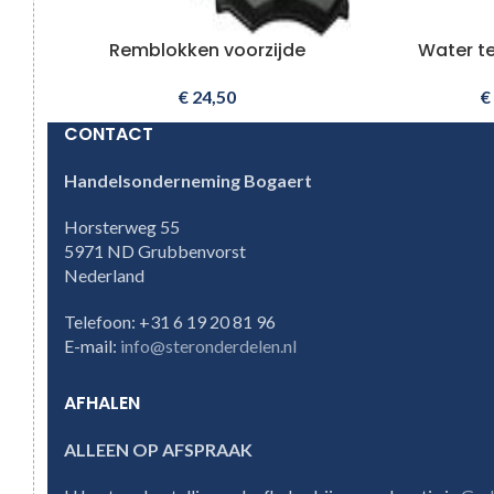
Remblokken voorzijde
Water t
€
24,50
€
CONTACT
Handelsonderneming Bogaert
Horsterweg 55
5971 ND Grubbenvorst
Nederland
Telefoon: +31 6 19 20 81 96
E-mail:
info@steronderdelen.nl
AFHALEN
ALLEEN OP AFSPRAAK