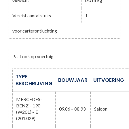
Gewicht
0,015 kg
Vereist aantal stuks
1
voor carterontluchting
Past ook op voertuig
TYPE
BOUWJAAR
UITVOERING
BESCHRIJVING
MERCEDES-
BENZ – 190
09.86 – 08.93
Saloon
(W201) – E
(201.029)