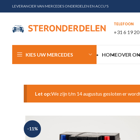
LEVERANCIER VAN MERCEDES ONDERDELEN EN ACCU'S
TELEFOON
+31 6 19 20
KIES UW MERCEDES
HOME
OVER ON
Let op:
We zijn t/m 14 augustus gesloten er word
-11%