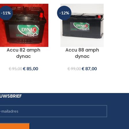
-11%
-12%
Accu 82 amph
Accu 88 amph
dynac
dynac
€
85,00
€
87,00
€
95,00
€
99,00
EUWSBRIEF