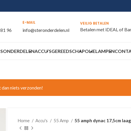
E-MAIL
VEILIG BETALEN
Betalen met iDEAL of Ba
 81 96
info@steronderdelen.nl
S
ONDERDELEN
ACCU’S
GEREEDSCHAP
OLIE
LAMPEN
CONT
t dan niets verzonden!
Home
Accu's
55 Amp
55 amph dynac 17,5cm laa