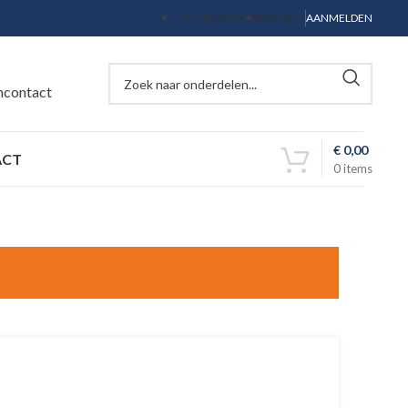
VOORWAARDEN
PRIVACY
AANMELDEN
ncontact
€
0,00
ACT
0
items
g