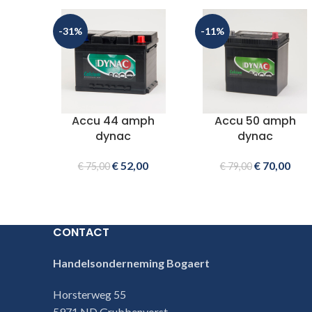
-31%
-11%
Accu 44 amph
Accu 50 amph
dynac
dynac
€
52,00
€
70,00
€
75,00
€
79,00
CONTACT
Handelsonderneming Bogaert
Horsterweg 55
5971 ND Grubbenvorst