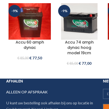
-9%
-9%
Accu 60 amph
Accu 74 amph
dynac
dynac hoog
model 19cm
€
77,50
€
85,00
€
77,00
€
85,00
AFHALEN
NI
ALLEEN OP AFSPRAAK
U kunt uw bestelling ook afhalen bij ons op locatie in
Grubbenvorst, Noord-Limburg
.